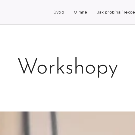
Úvod
O mně
Jak probíhají lekce
Workshopy